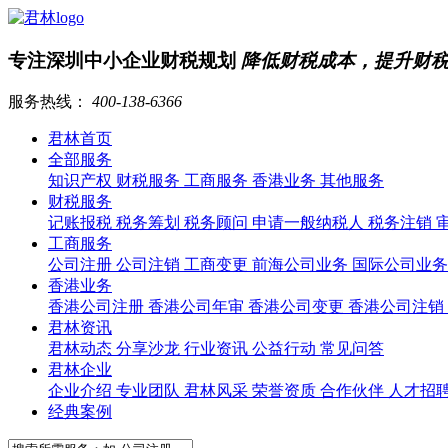
专注深圳中小企业财税规划
降低财税成本，提升财
服务热线：
400-138-6366
君林首页
全部服务
知识产权
财税服务
工商服务
香港业务
其他服务
财税服务
记账报税
税务筹划
税务顾问
申请一般纳税人
税务注销
工商服务
公司注册
公司注销
工商变更
前海公司业务
国际公司业
香港业务
香港公司注册
香港公司年审
香港公司变更
香港公司注销
君林资讯
君林动态
分享沙龙
行业资讯
公益行动
常见问答
君林企业
企业介绍
专业团队
君林风采
荣誉资质
合作伙伴
人才招
经典案例