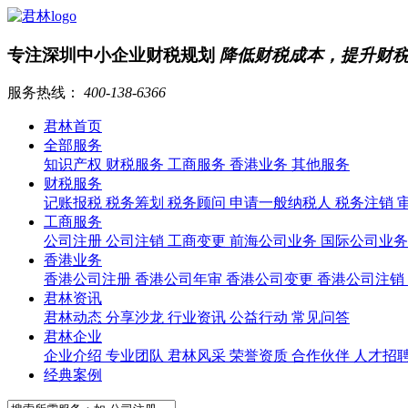
专注深圳中小企业财税规划
降低财税成本，提升财
服务热线：
400-138-6366
君林首页
全部服务
知识产权
财税服务
工商服务
香港业务
其他服务
财税服务
记账报税
税务筹划
税务顾问
申请一般纳税人
税务注销
工商服务
公司注册
公司注销
工商变更
前海公司业务
国际公司业
香港业务
香港公司注册
香港公司年审
香港公司变更
香港公司注销
君林资讯
君林动态
分享沙龙
行业资讯
公益行动
常见问答
君林企业
企业介绍
专业团队
君林风采
荣誉资质
合作伙伴
人才招
经典案例