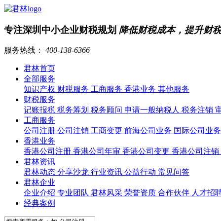
专注深圳中小企业财税规划
降低财税成本，提升财
服务热线：
400-138-6366
君林首页
全部服务
知识产权
财税服务
工商服务
香港业务
其他服务
财税服务
记账报税
税务筹划
税务顾问
申请一般纳税人
税务注销
工商服务
公司注册
公司注销
工商变更
前海公司业务
国际公司业
香港业务
香港公司注册
香港公司年审
香港公司变更
香港公司注销
君林资讯
君林动态
分享沙龙
行业资讯
公益行动
常见问答
君林企业
企业介绍
专业团队
君林风采
荣誉资质
合作伙伴
人才招
经典案例