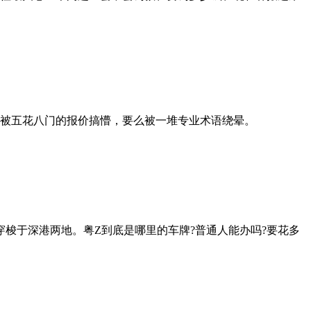
么被五花八门的报价搞懵，要么被一堆专业术语绕晕。
穿梭于深港两地。粤Z到底是哪里的车牌?普通人能办吗?要花多