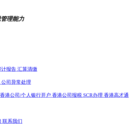
税管理能力
审计报告
汇算清缴
务
公司异常处理
香港公司/个人银行开户
香港公司报税
SCR办理
香港高才通
聘
联系我们