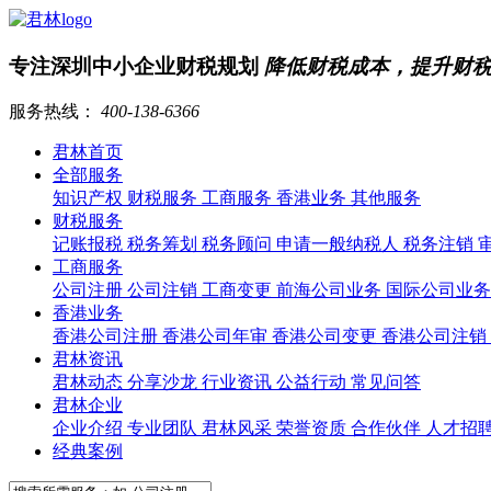
专注深圳中小企业财税规划
降低财税成本，提升财
服务热线：
400-138-6366
君林首页
全部服务
知识产权
财税服务
工商服务
香港业务
其他服务
财税服务
记账报税
税务筹划
税务顾问
申请一般纳税人
税务注销
工商服务
公司注册
公司注销
工商变更
前海公司业务
国际公司业
香港业务
香港公司注册
香港公司年审
香港公司变更
香港公司注销
君林资讯
君林动态
分享沙龙
行业资讯
公益行动
常见问答
君林企业
企业介绍
专业团队
君林风采
荣誉资质
合作伙伴
人才招
经典案例