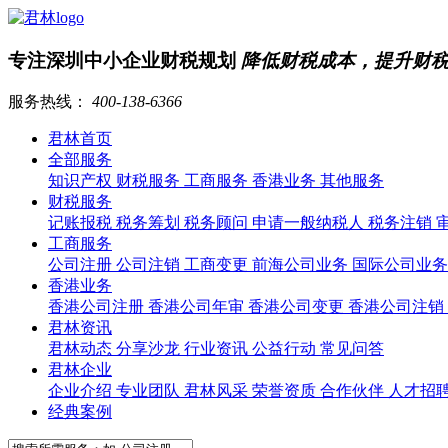
专注深圳中小企业财税规划
降低财税成本，提升财
服务热线：
400-138-6366
君林首页
全部服务
知识产权
财税服务
工商服务
香港业务
其他服务
财税服务
记账报税
税务筹划
税务顾问
申请一般纳税人
税务注销
工商服务
公司注册
公司注销
工商变更
前海公司业务
国际公司业
香港业务
香港公司注册
香港公司年审
香港公司变更
香港公司注销
君林资讯
君林动态
分享沙龙
行业资讯
公益行动
常见问答
君林企业
企业介绍
专业团队
君林风采
荣誉资质
合作伙伴
人才招
经典案例