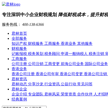
专注深圳中小企业财税规划
降低财税成本，提升财
服务热线：
400-138-6366
君林首页
全部服务
知识产权
财税服务
工商服务
香港业务
其他服务
财税服务
记账报税
税务筹划
税务顾问
申请一般纳税人
税务注销
工商服务
公司注册
公司注销
工商变更
前海公司业务
国际公司业
香港业务
香港公司注册
香港公司年审
香港公司变更
香港公司注销
君林资讯
君林动态
分享沙龙
行业资讯
公益行动
常见问答
君林企业
企业介绍
专业团队
君林风采
荣誉资质
合作伙伴
人才招
经典案例