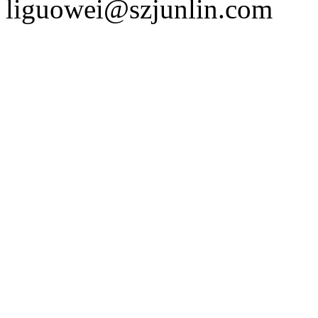
liguowei@szjunlin.com