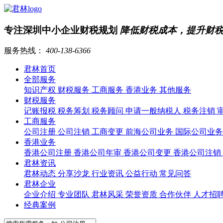
专注深圳中小企业财税规划
降低财税成本，提升财
服务热线：
400-138-6366
君林首页
全部服务
知识产权
财税服务
工商服务
香港业务
其他服务
财税服务
记账报税
税务筹划
税务顾问
申请一般纳税人
税务注销
工商服务
公司注册
公司注销
工商变更
前海公司业务
国际公司业
香港业务
香港公司注册
香港公司年审
香港公司变更
香港公司注销
君林资讯
君林动态
分享沙龙
行业资讯
公益行动
常见问答
君林企业
企业介绍
专业团队
君林风采
荣誉资质
合作伙伴
人才招
经典案例