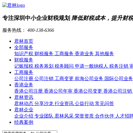
专注深圳中小企业财税规划
降低财税成本，提升财
服务热线：
400-138-6366
君林首页
全部服务
知识产权
财税服务
工商服务
香港业务
其他服务
财税服务
记账报税
税务筹划
税务顾问
申请一般纳税人
税务注销
工商服务
公司注册
公司注销
工商变更
前海公司业务
国际公司业
香港业务
香港公司注册
香港公司年审
香港公司变更
香港公司注销
君林资讯
君林动态
分享沙龙
行业资讯
公益行动
常见问答
君林企业
企业介绍
专业团队
君林风采
荣誉资质
合作伙伴
人才招
经典案例