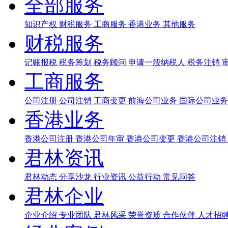
全部服务
知识产权
财税服务
工商服务
香港业务
其他服务
财税服务
记账报税
税务筹划
税务顾问
申请一般纳税人
税务注销
工商服务
公司注册
公司注销
工商变更
前海公司业务
国际公司业
香港业务
香港公司注册
香港公司年审
香港公司变更
香港公司注销
君林资讯
君林动态
分享沙龙
行业资讯
公益行动
常见问答
君林企业
企业介绍
专业团队
君林风采
荣誉资质
合作伙伴
人才招