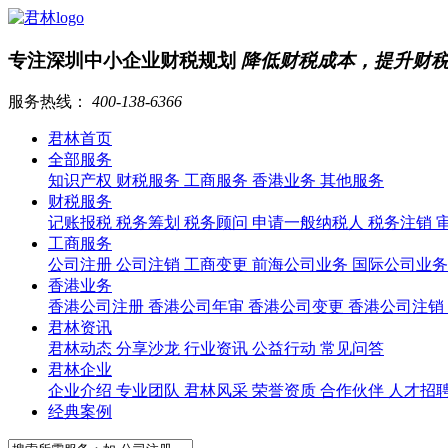
专注深圳中小企业财税规划
降低财税成本，提升财
服务热线：
400-138-6366
君林首页
全部服务
知识产权
财税服务
工商服务
香港业务
其他服务
财税服务
记账报税
税务筹划
税务顾问
申请一般纳税人
税务注销
工商服务
公司注册
公司注销
工商变更
前海公司业务
国际公司业
香港业务
香港公司注册
香港公司年审
香港公司变更
香港公司注销
君林资讯
君林动态
分享沙龙
行业资讯
公益行动
常见问答
君林企业
企业介绍
专业团队
君林风采
荣誉资质
合作伙伴
人才招
经典案例