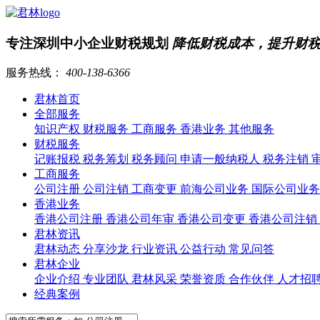
专注深圳中小企业财税规划
降低财税成本，提升财
服务热线：
400-138-6366
君林首页
全部服务
知识产权
财税服务
工商服务
香港业务
其他服务
财税服务
记账报税
税务筹划
税务顾问
申请一般纳税人
税务注销
工商服务
公司注册
公司注销
工商变更
前海公司业务
国际公司业
香港业务
香港公司注册
香港公司年审
香港公司变更
香港公司注销
君林资讯
君林动态
分享沙龙
行业资讯
公益行动
常见问答
君林企业
企业介绍
专业团队
君林风采
荣誉资质
合作伙伴
人才招
经典案例