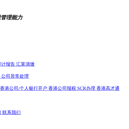
税管理能力
审计报告
汇算清缴
务
公司异常处理
香港公司/个人银行开户
香港公司报税
SCR办理
香港高才通
聘
联系我们