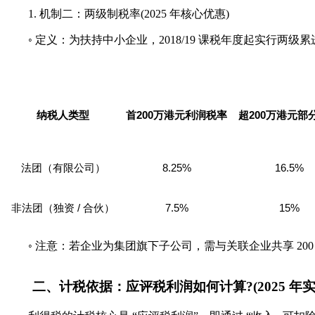
1. 机制二：两级制税率(2025 年核心优惠)
◦ 定义：为扶持中小企业，2018/19 课税年度起实行两级累
200
200
纳税人类型
首
万港元利润税率
超
万港元部
8.25%
16.5%
法团（有限公司）
/
7.5%
15%
非法团（独资
合伙）
◦ 注意：若企业为集团旗下子公司，需与关联企业共享 20
二、计税依据：应评税利润如何计算?(2025 年实