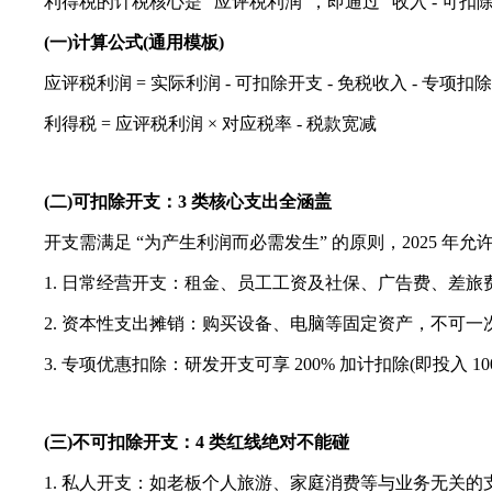
利得税的计税核心是 “应评税利润”，即通过 “收入 - 可扣
(一)计算公式(通用模板)
应评税利润 = 实际利润 - 可扣除开支 - 免税收入 - 专项扣
利得税 = 应评税利润 × 对应税率 - 税款宽减
(二)可扣除开支：3 类核心支出全涵盖
开支需满足 “为产生利润而必需发生” 的原则，2025 年
1. 日常经营开支：租金、员工工资及社保、广告费、差旅
2. 资本性支出摊销：购买设备、电脑等固定资产，不可一次性
3. 专项优惠扣除：研发开支可享 200% 加计扣除(即投入 100
(三)不可扣除开支：4 类红线绝对不能碰
1. 私人开支：如老板个人旅游、家庭消费等与业务无关的支