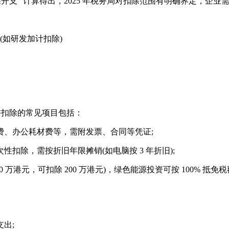
除开支” 计算得出，2025 年税务局对扣除范围有明确界定，企业
除(如研发加计扣除)
允许扣除的常见项目包括：
费、办公耗材费等，需附发票、合同等凭证;
扣除，需按折旧年限摊销(如电脑按 3 年折旧);
 万港元，可扣除 200 万港元)，绿色能源投资可按 100% 抵免
出;