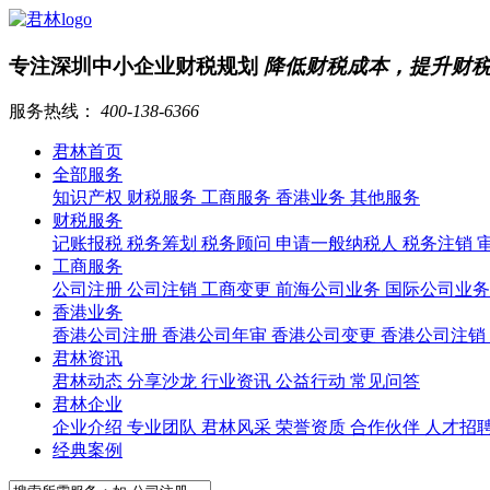
专注深圳中小企业财税规划
降低财税成本，提升财
服务热线：
400-138-6366
君林首页
全部服务
知识产权
财税服务
工商服务
香港业务
其他服务
财税服务
记账报税
税务筹划
税务顾问
申请一般纳税人
税务注销
工商服务
公司注册
公司注销
工商变更
前海公司业务
国际公司业
香港业务
香港公司注册
香港公司年审
香港公司变更
香港公司注销
君林资讯
君林动态
分享沙龙
行业资讯
公益行动
常见问答
君林企业
企业介绍
专业团队
君林风采
荣誉资质
合作伙伴
人才招
经典案例