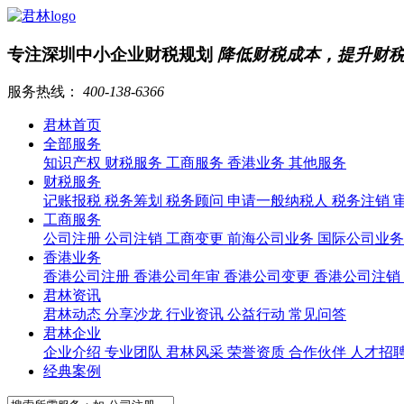
专注深圳中小企业财税规划
降低财税成本，提升财
服务热线：
400-138-6366
君林首页
全部服务
知识产权
财税服务
工商服务
香港业务
其他服务
财税服务
记账报税
税务筹划
税务顾问
申请一般纳税人
税务注销
工商服务
公司注册
公司注销
工商变更
前海公司业务
国际公司业
香港业务
香港公司注册
香港公司年审
香港公司变更
香港公司注销
君林资讯
君林动态
分享沙龙
行业资讯
公益行动
常见问答
君林企业
企业介绍
专业团队
君林风采
荣誉资质
合作伙伴
人才招
经典案例