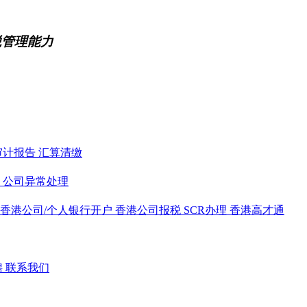
税管理能力
审计报告
汇算清缴
务
公司异常处理
香港公司/个人银行开户
香港公司报税
SCR办理
香港高才通
聘
联系我们