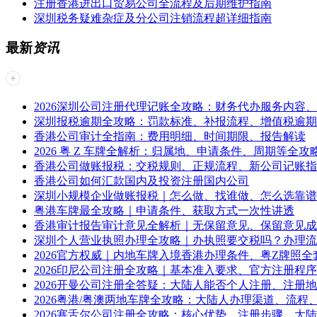
注册香港进出口贸易公司全流程及后期维护指南
深圳税务疑难杂症及分公司注销流程超详细指南
最新
资讯
2026深圳公司注册代理记账全攻略：财务代办服务内容
深圳报税逾期全攻略：罚款标准、补报流程、增值税逾期
香港公司审计全指南：费用明细、时间期限、报告解读
2026 粤 Z 车牌全解析：归属地、申请条件、周期等全攻
香港公司做账报税：交税规则、正规流程、新公司记账指
香港公司如何汇款国内及投资注册国内公司
深圳小规模企业做账报税｜怎么做、找谁做、怎么选靠谱
粤港车牌最全攻略｜申请条件、获取方式一次性讲透
香港审计报告审计意见全解析｜无保留意见、保留意见成
深圳个人营业执照办理全攻略｜办执照要交税吗？办理流
2026官方权威｜内地车牌入境香港办理条件、粤Z牌照全
2026印尼公司注册全攻略｜基本准入要求、官方注册程
2026开曼公司注册全答疑：大陆人能否个人注册、注册
2026粤港/粤澳两地车牌全攻略：大陆人办理渠道、流程
2026塞舌尔公司注册全攻略：核心优势、注册步骤、大