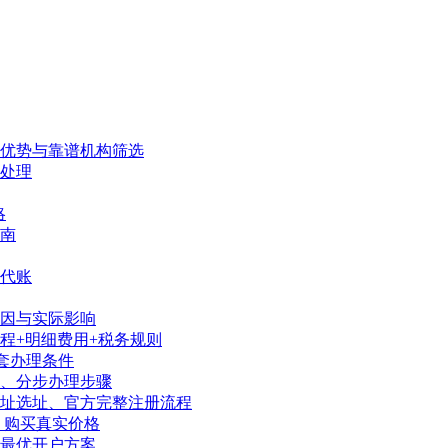
、优势与靠谱机构筛选
处理
略
南
代账
因与实际影响
程+明细费用+税务规则
套办理条件
序、分步办理步骤
地址选址、官方完整注册流程
、购买真实价格
陆最优开户方案