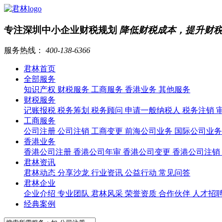
专注深圳中小企业财税规划
降低财税成本，提升财
服务热线：
400-138-6366
君林首页
全部服务
知识产权
财税服务
工商服务
香港业务
其他服务
财税服务
记账报税
税务筹划
税务顾问
申请一般纳税人
税务注销
工商服务
公司注册
公司注销
工商变更
前海公司业务
国际公司业
香港业务
香港公司注册
香港公司年审
香港公司变更
香港公司注销
君林资讯
君林动态
分享沙龙
行业资讯
公益行动
常见问答
君林企业
企业介绍
专业团队
君林风采
荣誉资质
合作伙伴
人才招
经典案例