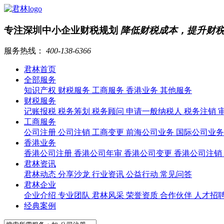
专注深圳中小企业财税规划
降低财税成本，提升财
服务热线：
400-138-6366
君林首页
全部服务
知识产权
财税服务
工商服务
香港业务
其他服务
财税服务
记账报税
税务筹划
税务顾问
申请一般纳税人
税务注销
工商服务
公司注册
公司注销
工商变更
前海公司业务
国际公司业
香港业务
香港公司注册
香港公司年审
香港公司变更
香港公司注销
君林资讯
君林动态
分享沙龙
行业资讯
公益行动
常见问答
君林企业
企业介绍
专业团队
君林风采
荣誉资质
合作伙伴
人才招
经典案例