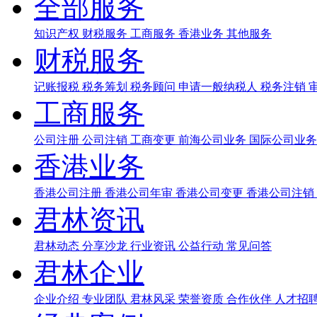
全部服务
知识产权
财税服务
工商服务
香港业务
其他服务
财税服务
记账报税
税务筹划
税务顾问
申请一般纳税人
税务注销
工商服务
公司注册
公司注销
工商变更
前海公司业务
国际公司业
香港业务
香港公司注册
香港公司年审
香港公司变更
香港公司注销
君林资讯
君林动态
分享沙龙
行业资讯
公益行动
常见问答
君林企业
企业介绍
专业团队
君林风采
荣誉资质
合作伙伴
人才招