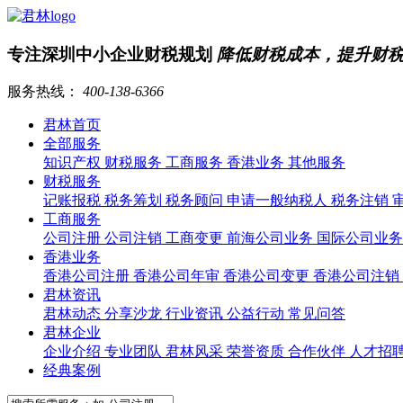
专注深圳中小企业财税规划
降低财税成本，提升财
服务热线：
400-138-6366
君林首页
全部服务
知识产权
财税服务
工商服务
香港业务
其他服务
财税服务
记账报税
税务筹划
税务顾问
申请一般纳税人
税务注销
工商服务
公司注册
公司注销
工商变更
前海公司业务
国际公司业
香港业务
香港公司注册
香港公司年审
香港公司变更
香港公司注销
君林资讯
君林动态
分享沙龙
行业资讯
公益行动
常见问答
君林企业
企业介绍
专业团队
君林风采
荣誉资质
合作伙伴
人才招
经典案例