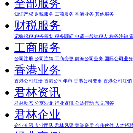
全部服务
知识产权
财税服务
工商服务
香港业务
其他服务
财税服务
记账报税
税务筹划
税务顾问
申请一般纳税人
税务注销
工商服务
公司注册
公司注销
工商变更
前海公司业务
国际公司业
香港业务
香港公司注册
香港公司年审
香港公司变更
香港公司注销
君林资讯
君林动态
分享沙龙
行业资讯
公益行动
常见问答
君林企业
企业介绍
专业团队
君林风采
荣誉资质
合作伙伴
人才招