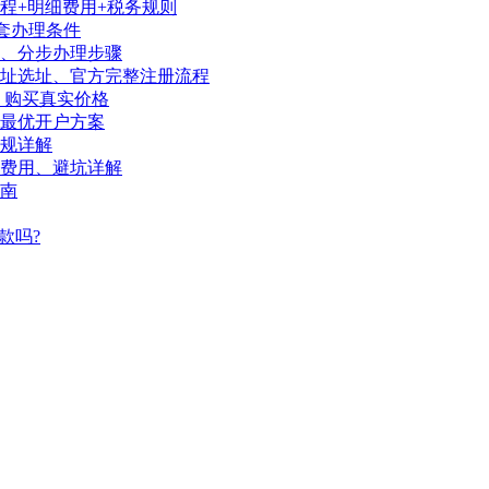
程+明细费用+税务规则
套办理条件
序、分步办理步骤
地址选址、官方完整注册流程
、购买真实价格
陆最优开户方案
规详解
、费用、避坑详解
南
款吗?