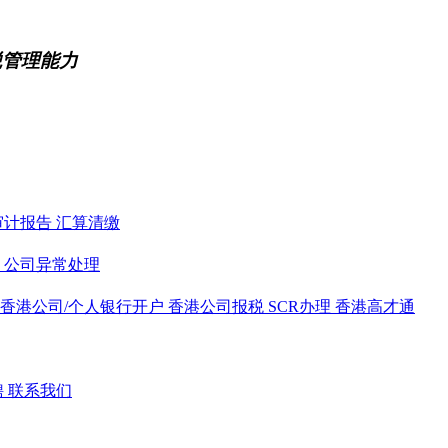
税管理能力
审计报告
汇算清缴
务
公司异常处理
香港公司/个人银行开户
香港公司报税
SCR办理
香港高才通
聘
联系我们