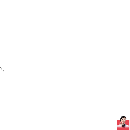
。
户。
。