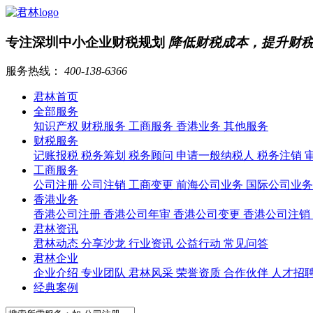
专注深圳中小企业财税规划
降低财税成本，提升财
服务热线：
400-138-6366
君林首页
全部服务
知识产权
财税服务
工商服务
香港业务
其他服务
财税服务
记账报税
税务筹划
税务顾问
申请一般纳税人
税务注销
工商服务
公司注册
公司注销
工商变更
前海公司业务
国际公司业
香港业务
香港公司注册
香港公司年审
香港公司变更
香港公司注销
君林资讯
君林动态
分享沙龙
行业资讯
公益行动
常见问答
君林企业
企业介绍
专业团队
君林风采
荣誉资质
合作伙伴
人才招
经典案例