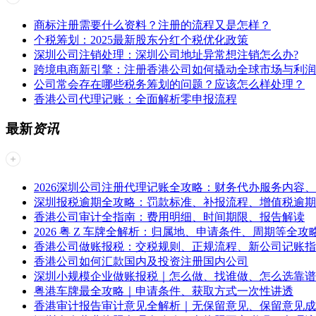
商标注册需要什么资料？注册的流程又是怎样？
个税筹划：2025最新股东分红个税优化政策
深圳公司注销处理：深圳公司地址异常想注销怎么办?
跨境电商新引擎：注册香港公司如何撬动全球市场与利润(
公司常会存在哪些税务筹划的问题？应该怎么样处理？
香港公司代理记账：全面解析零申报流程
最新
资讯
2026深圳公司注册代理记账全攻略：财务代办服务内容
深圳报税逾期全攻略：罚款标准、补报流程、增值税逾期
香港公司审计全指南：费用明细、时间期限、报告解读
2026 粤 Z 车牌全解析：归属地、申请条件、周期等全攻
香港公司做账报税：交税规则、正规流程、新公司记账指
香港公司如何汇款国内及投资注册国内公司
深圳小规模企业做账报税｜怎么做、找谁做、怎么选靠谱
粤港车牌最全攻略｜申请条件、获取方式一次性讲透
香港审计报告审计意见全解析｜无保留意见、保留意见成