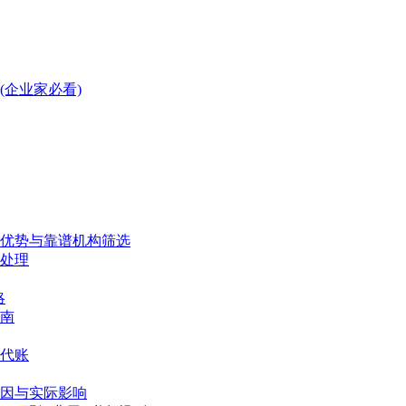
企业家必看)
、优势与靠谱机构筛选
处理
略
南
代账
因与实际影响