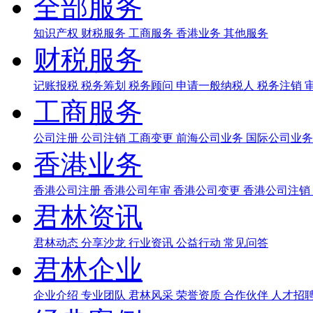
全部服务
知识产权
财税服务
工商服务
香港业务
其他服务
财税服务
记账报税
税务筹划
税务顾问
申请一般纳税人
税务注销
工商服务
公司注册
公司注销
工商变更
前海公司业务
国际公司业
香港业务
香港公司注册
香港公司年审
香港公司变更
香港公司注销
君林资讯
君林动态
分享沙龙
行业资讯
公益行动
常见问答
君林企业
企业介绍
专业团队
君林风采
荣誉资质
合作伙伴
人才招