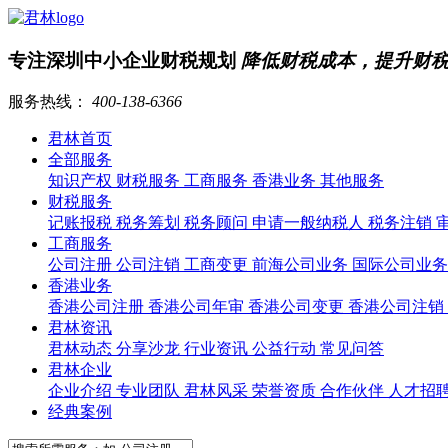
专注深圳中小企业财税规划
降低财税成本，提升财
服务热线：
400-138-6366
君林首页
全部服务
知识产权
财税服务
工商服务
香港业务
其他服务
财税服务
记账报税
税务筹划
税务顾问
申请一般纳税人
税务注销
工商服务
公司注册
公司注销
工商变更
前海公司业务
国际公司业
香港业务
香港公司注册
香港公司年审
香港公司变更
香港公司注销
君林资讯
君林动态
分享沙龙
行业资讯
公益行动
常见问答
君林企业
企业介绍
专业团队
君林风采
荣誉资质
合作伙伴
人才招
经典案例