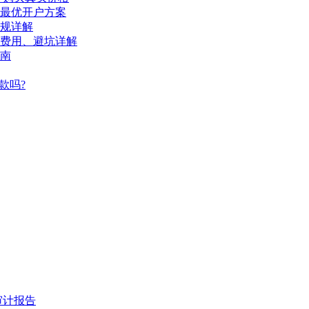
陆最优开户方案
规详解
、费用、避坑详解
南
款吗?
审计报告