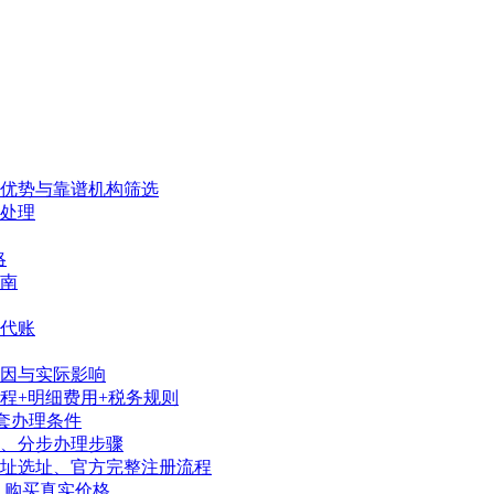
、优势与靠谱机构筛选
处理
略
南
代账
因与实际影响
程+明细费用+税务规则
套办理条件
序、分步办理步骤
地址选址、官方完整注册流程
、购买真实价格