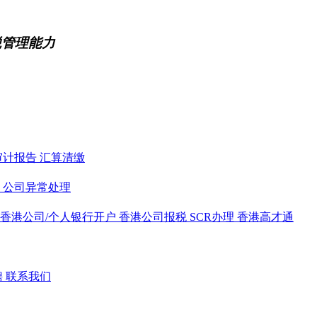
税管理能力
审计报告
汇算清缴
务
公司异常处理
香港公司/个人银行开户
香港公司报税
SCR办理
香港高才通
聘
联系我们