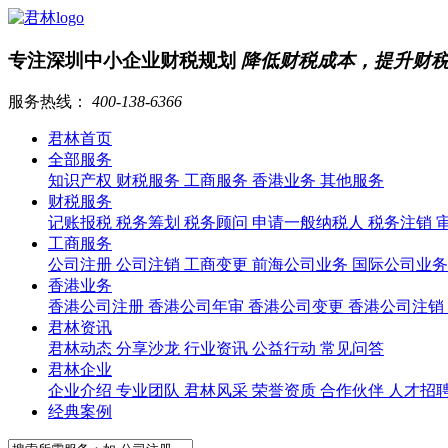
专注深圳中小企业财税规划
降低财税成本，提升财
服务热线：
400-138-6366
君林首页
全部服务
知识产权
财税服务
工商服务
香港业务
其他服务
财税服务
记账报税
税务筹划
税务顾问
申请一般纳税人
税务注销
工商服务
公司注册
公司注销
工商变更
前海公司业务
国际公司业
香港业务
香港公司注册
香港公司年审
香港公司变更
香港公司注销
君林资讯
君林动态
分享沙龙
行业资讯
公益行动
常见问答
君林企业
企业介绍
专业团队
君林风采
荣誉资质
合作伙伴
人才招
经典案例