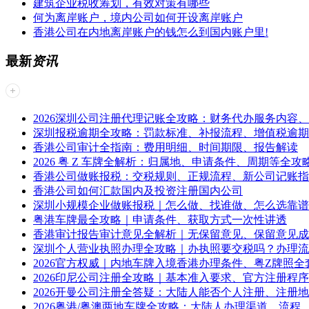
建筑企业税收筹划，有效对策有哪些
何为离岸账户，境内公司如何开设离岸账户
香港公司在内地离岸账户的钱怎么到国内账户里!
最新
资讯
2026深圳公司注册代理记账全攻略：财务代办服务内容
深圳报税逾期全攻略：罚款标准、补报流程、增值税逾期
香港公司审计全指南：费用明细、时间期限、报告解读
2026 粤 Z 车牌全解析：归属地、申请条件、周期等全攻
香港公司做账报税：交税规则、正规流程、新公司记账指
香港公司如何汇款国内及投资注册国内公司
深圳小规模企业做账报税｜怎么做、找谁做、怎么选靠谱
粤港车牌最全攻略｜申请条件、获取方式一次性讲透
香港审计报告审计意见全解析｜无保留意见、保留意见成
深圳个人营业执照办理全攻略｜办执照要交税吗？办理流
2026官方权威｜内地车牌入境香港办理条件、粤Z牌照全
2026印尼公司注册全攻略｜基本准入要求、官方注册程
2026开曼公司注册全答疑：大陆人能否个人注册、注册
2026粤港/粤澳两地车牌全攻略：大陆人办理渠道、流程