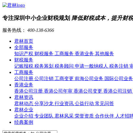
专注深圳中小企业财税规划
降低财税成本，提升财
服务热线：
400-138-6366
君林首页
全部服务
知识产权
财税服务
工商服务
香港业务
其他服务
财税服务
记账报税
税务筹划
税务顾问
申请一般纳税人
税务注销
工商服务
公司注册
公司注销
工商变更
前海公司业务
国际公司业
香港业务
香港公司注册
香港公司年审
香港公司变更
香港公司注销
君林资讯
君林动态
分享沙龙
行业资讯
公益行动
常见问答
君林企业
企业介绍
专业团队
君林风采
荣誉资质
合作伙伴
人才招
经典案例