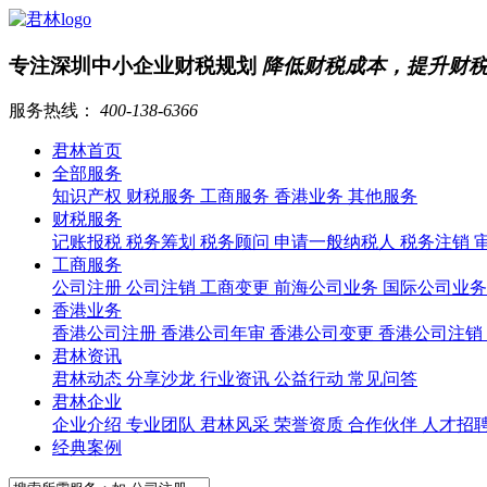
专注深圳中小企业财税规划
降低财税成本，提升财
服务热线：
400-138-6366
君林首页
全部服务
知识产权
财税服务
工商服务
香港业务
其他服务
财税服务
记账报税
税务筹划
税务顾问
申请一般纳税人
税务注销
工商服务
公司注册
公司注销
工商变更
前海公司业务
国际公司业
香港业务
香港公司注册
香港公司年审
香港公司变更
香港公司注销
君林资讯
君林动态
分享沙龙
行业资讯
公益行动
常见问答
君林企业
企业介绍
专业团队
君林风采
荣誉资质
合作伙伴
人才招
经典案例