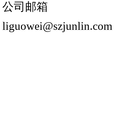
公司邮箱
liguowei@szjunlin.com