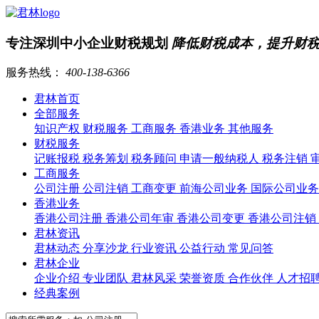
专注深圳中小企业财税规划
降低财税成本，提升财
服务热线：
400-138-6366
君林首页
全部服务
知识产权
财税服务
工商服务
香港业务
其他服务
财税服务
记账报税
税务筹划
税务顾问
申请一般纳税人
税务注销
工商服务
公司注册
公司注销
工商变更
前海公司业务
国际公司业
香港业务
香港公司注册
香港公司年审
香港公司变更
香港公司注销
君林资讯
君林动态
分享沙龙
行业资讯
公益行动
常见问答
君林企业
企业介绍
专业团队
君林风采
荣誉资质
合作伙伴
人才招
经典案例