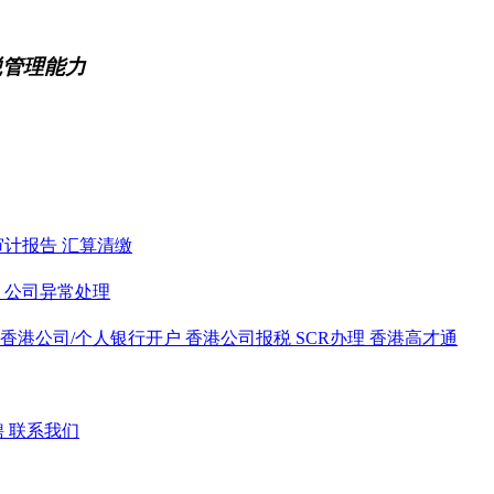
税管理能力
审计报告
汇算清缴
务
公司异常处理
香港公司/个人银行开户
香港公司报税
SCR办理
香港高才通
聘
联系我们