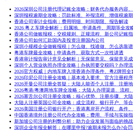
2026深圳公司注册代理记账全攻略：财务代办服务内容
深圳报税逾期全攻略：罚款标准、补报流程、增值税逾期
香港公司审计全指南：费用明细、时间期限、报告解读
2026 粤 Z 车牌全解析：归属地、申请条件、周期等全攻
香港公司做账报税：交税规则、正规流程、新公司记账指
香港公司如何汇款国内及投资注册国内公司
深圳小规模企业做账报税｜怎么做、找谁做、怎么选靠谱
粤港车牌最全攻略｜申请条件、获取方式一次性讲透
香港审计报告审计意见全解析｜无保留意见、保留意见成
深圳个人营业执照办理全攻略｜办执照要交税吗？办理流
2026官方权威｜内地车牌入境香港办理条件、粤Z牌照全
2026印尼公司注册全攻略｜基本准入要求、官方注册程
2026开曼公司注册全答疑：大陆人能否个人注册、注册
2026粤港/粤澳两地车牌全攻略：大陆人办理渠道、流程
2026塞舌尔公司注册全攻略：核心优势、注册步骤、大
大陆人注册英国公司全攻略：成立流程、银行开户、等合
2026美国注册公司银行开户：香港离岸开户流程、条件
中国香港境外注册公司代办全攻略：费用、手续与实操指
新加坡公司注册的利弊分析：助力企业发展与面临的挑战
深圳企业年报全解答：在哪里申报?逾期未报怎么办?会罚