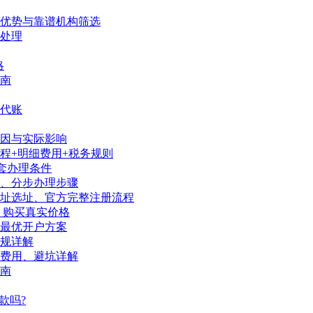
、优势与靠谱机构筛选
处理
略
南
代账
因与实际影响
程+明细费用+税务规则
套办理条件
序、分步办理步骤
地址选址、官方完整注册流程
、购买真实价格
陆最优开户方案
规详解
、费用、避坑详解
南
款吗?