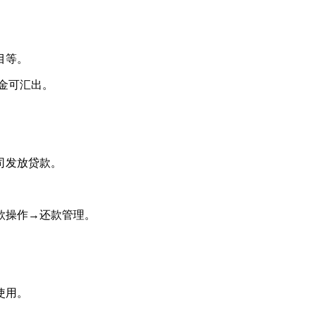
目等。
金可汇出。
司发放贷款。
款操作→还款管理。
使用。