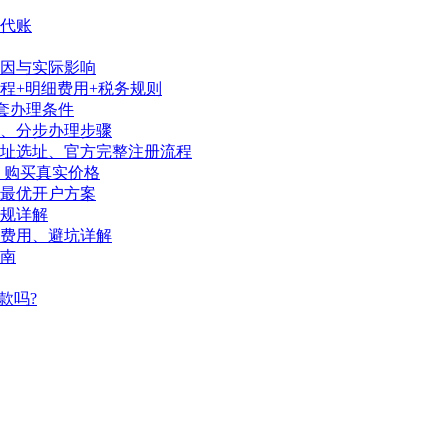
代账
因与实际影响
程+明细费用+税务规则
套办理条件
序、分步办理步骤
地址选址、官方完整注册流程
、购买真实价格
陆最优开户方案
规详解
、费用、避坑详解
南
款吗?