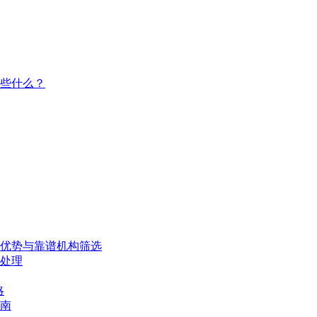
些什么？
、优势与靠谱机构筛选
处理
略
南