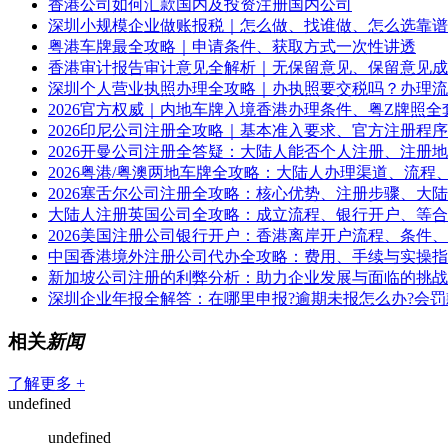
香港公司如何汇款国内及投资注册国内公司
深圳小规模企业做账报税｜怎么做、找谁做、怎么选靠谱
粤港车牌最全攻略｜申请条件、获取方式一次性讲透
香港审计报告审计意见全解析｜无保留意见、保留意见成
深圳个人营业执照办理全攻略｜办执照要交税吗？办理流
2026官方权威｜内地车牌入境香港办理条件、粤Z牌照全
2026印尼公司注册全攻略｜基本准入要求、官方注册程
2026开曼公司注册全答疑：大陆人能否个人注册、注册
2026粤港/粤澳两地车牌全攻略：大陆人办理渠道、流程
2026塞舌尔公司注册全攻略：核心优势、注册步骤、大
大陆人注册英国公司全攻略：成立流程、银行开户、等合
2026美国注册公司银行开户：香港离岸开户流程、条件
中国香港境外注册公司代办全攻略：费用、手续与实操指
新加坡公司注册的利弊分析：助力企业发展与面临的挑战
深圳企业年报全解答：在哪里申报?逾期未报怎么办?会罚
相关
新闻
了解更多 +
undefined
undefined