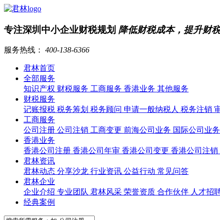
专注深圳中小企业财税规划
降低财税成本，提升财
服务热线：
400-138-6366
君林首页
全部服务
知识产权
财税服务
工商服务
香港业务
其他服务
财税服务
记账报税
税务筹划
税务顾问
申请一般纳税人
税务注销
工商服务
公司注册
公司注销
工商变更
前海公司业务
国际公司业
香港业务
香港公司注册
香港公司年审
香港公司变更
香港公司注销
君林资讯
君林动态
分享沙龙
行业资讯
公益行动
常见问答
君林企业
企业介绍
专业团队
君林风采
荣誉资质
合作伙伴
人才招
经典案例