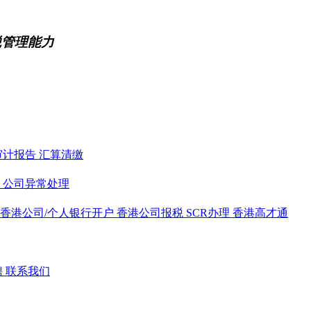
税管理能力
审计报告
汇算清缴
务
公司异常处理
香港公司/个人银行开户
香港公司报税
SCR办理
香港高才通
聘
联系我们