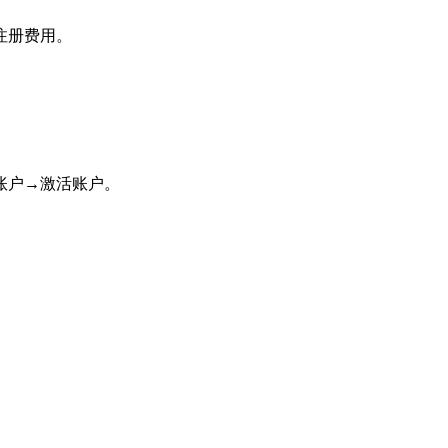
注册费用。
。
账户→激活账户。