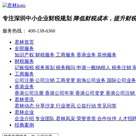
专注深圳中小企业财税规划
降低财税成本，提升财
服务热线：
400-138-6366
君林首页
全部服务
知识产权
财税服务
工商服务
香港业务
其他服务
财税服务
记账报税
税务筹划
税务顾问
申请一般纳税人
税务注销
工商服务
公司注册
公司注销
工商变更
前海公司业务
国际公司业
香港业务
香港公司注册
香港公司年审
香港公司变更
香港公司注销
君林资讯
君林动态
分享沙龙
行业资讯
公益行动
常见问答
君林企业
企业介绍
专业团队
君林风采
荣誉资质
合作伙伴
人才招
经典案例