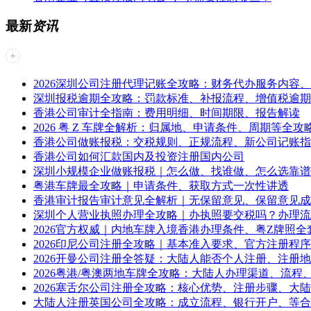
最新
资讯
2026深圳公司注册代理记账全攻略：财务代办服务内容
深圳报税逾期全攻略：罚款标准、补报流程、增值税逾期
香港公司审计全指南：费用明细、时间期限、报告解读
2026 粤 Z 车牌全解析：归属地、申请条件、周期等全攻
香港公司做账报税：交税规则、正规流程、新公司记账指
香港公司如何汇款国内及投资注册国内公司
深圳小规模企业做账报税｜怎么做、找谁做、怎么选靠谱
粤港车牌最全攻略｜申请条件、获取方式一次性讲透
香港审计报告审计意见全解析｜无保留意见、保留意见成
深圳个人营业执照办理全攻略｜办执照要交税吗？办理流
2026官方权威｜内地车牌入境香港办理条件、粤Z牌照全
2026印尼公司注册全攻略｜基本准入要求、官方注册程
2026开曼公司注册全答疑：大陆人能否个人注册、注册
2026粤港/粤澳两地车牌全攻略：大陆人办理渠道、流程
2026塞舌尔公司注册全攻略：核心优势、注册步骤、大
大陆人注册英国公司全攻略：成立流程、银行开户、等合