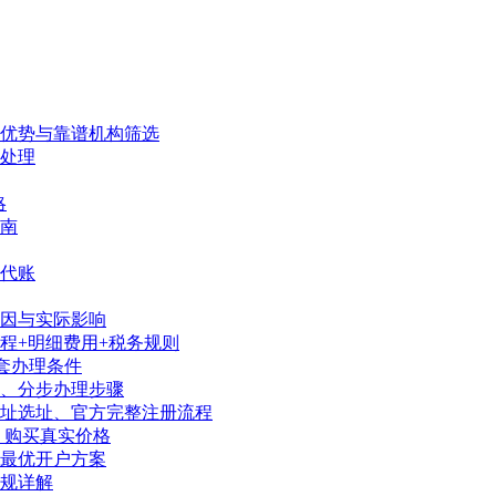
、优势与靠谱机构筛选
处理
略
南
代账
因与实际影响
程+明细费用+税务规则
套办理条件
序、分步办理步骤
地址选址、官方完整注册流程
、购买真实价格
陆最优开户方案
规详解