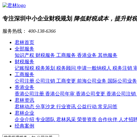
专注深圳中小企业财税规划
降低财税成本，提升财
服务热线：
400-138-6366
君林首页
全部服务
知识产权
财税服务
工商服务
香港业务
其他服务
财税服务
记账报税
税务筹划
税务顾问
申请一般纳税人
税务注销
工商服务
公司注册
公司注销
工商变更
前海公司业务
国际公司业
香港业务
香港公司注册
香港公司年审
香港公司变更
香港公司注销
君林资讯
君林动态
分享沙龙
行业资讯
公益行动
常见问答
君林企业
企业介绍
专业团队
君林风采
荣誉资质
合作伙伴
人才招
经典案例