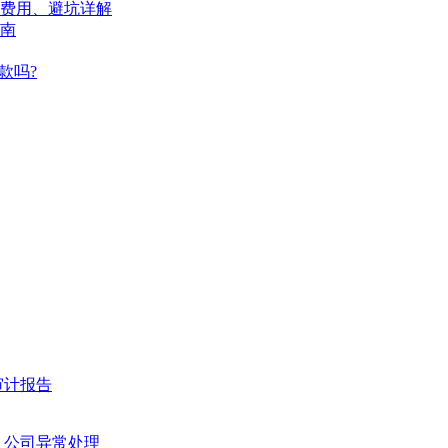
、费用、避坑详解
南
款吗?
审计报告
公司异常处理