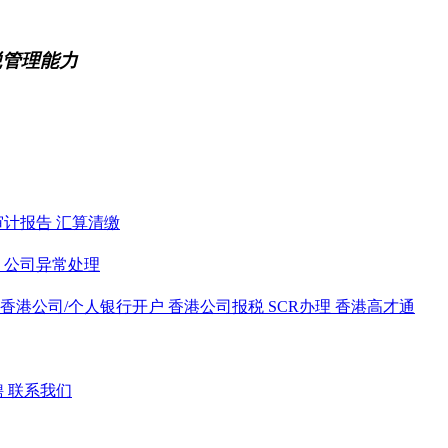
税管理能力
审计报告
汇算清缴
务
公司异常处理
香港公司/个人银行开户
香港公司报税
SCR办理
香港高才通
聘
联系我们