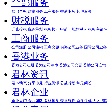
全部服务
知识产权
财税服务
工商服务
香港业务
其他服务
财税服务
记账报税
税务筹划
税务顾问
申请一般纳税人
税务注销
工商服务
公司注册
公司注销
工商变更
前海公司业务
国际公司业
香港业务
香港公司注册
香港公司年审
香港公司变更
香港公司注销
君林资讯
君林动态
分享沙龙
行业资讯
公益行动
常见问答
君林企业
企业介绍
专业团队
君林风采
荣誉资质
合作伙伴
人才招