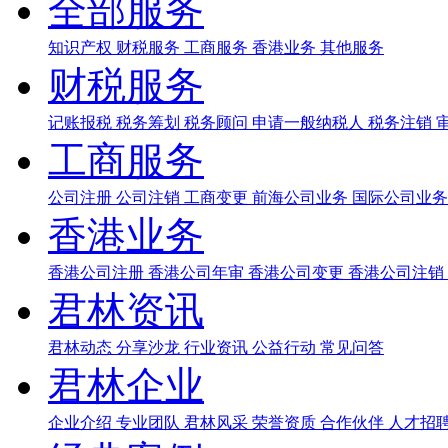
全部服务
知识产权
财税服务
工商服务
香港业务
其他服务
财税服务
记账报税
税务筹划
税务顾问
申请一般纳税人
税务注销
工商服务
公司注册
公司注销
工商变更
前海公司业务
国际公司业
香港业务
香港公司注册
香港公司年审
香港公司变更
香港公司注销
君林资讯
君林动态
分享沙龙
行业资讯
公益行动
常见问答
君林企业
企业介绍
专业团队
君林风采
荣誉资质
合作伙伴
人才招