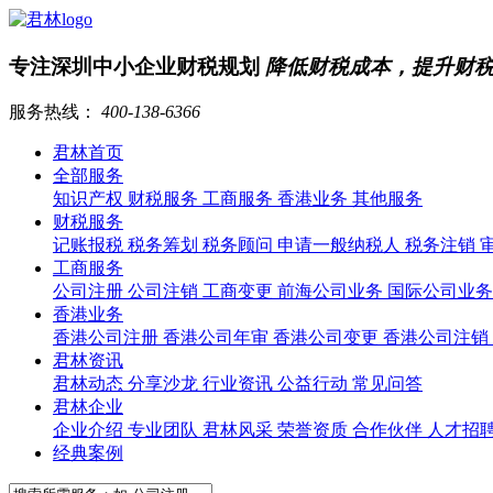
专注深圳中小企业财税规划
降低财税成本，提升财
服务热线：
400-138-6366
君林首页
全部服务
知识产权
财税服务
工商服务
香港业务
其他服务
财税服务
记账报税
税务筹划
税务顾问
申请一般纳税人
税务注销
工商服务
公司注册
公司注销
工商变更
前海公司业务
国际公司业
香港业务
香港公司注册
香港公司年审
香港公司变更
香港公司注销
君林资讯
君林动态
分享沙龙
行业资讯
公益行动
常见问答
君林企业
企业介绍
专业团队
君林风采
荣誉资质
合作伙伴
人才招
经典案例