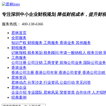
专注深圳中小企业财税规划
降低财税成本，提升财
服务热线：
400-138-6366
君林首页
全部服务
知识产权
财税服务
工商服务
香港业务
其他服务
财税服务
记账报税
税务筹划
税务顾问
申请一般纳税人
税务注销
工商服务
公司注册
公司注销
工商变更
前海公司业务
国际公司业
香港业务
香港公司注册
香港公司年审
香港公司变更
香港公司注销
君林资讯
君林动态
分享沙龙
行业资讯
公益行动
常见问答
君林企业
企业介绍
专业团队
君林风采
荣誉资质
合作伙伴
人才招
经典案例