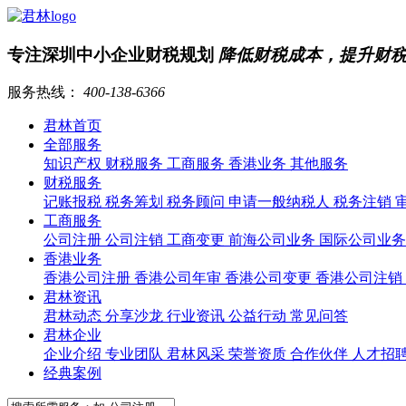
专注深圳中小企业财税规划
降低财税成本，提升财
服务热线：
400-138-6366
君林首页
全部服务
知识产权
财税服务
工商服务
香港业务
其他服务
财税服务
记账报税
税务筹划
税务顾问
申请一般纳税人
税务注销
工商服务
公司注册
公司注销
工商变更
前海公司业务
国际公司业
香港业务
香港公司注册
香港公司年审
香港公司变更
香港公司注销
君林资讯
君林动态
分享沙龙
行业资讯
公益行动
常见问答
君林企业
企业介绍
专业团队
君林风采
荣誉资质
合作伙伴
人才招
经典案例