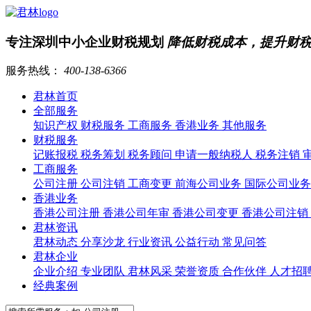
专注深圳中小企业财税规划
降低财税成本，提升财
服务热线：
400-138-6366
君林首页
全部服务
知识产权
财税服务
工商服务
香港业务
其他服务
财税服务
记账报税
税务筹划
税务顾问
申请一般纳税人
税务注销
工商服务
公司注册
公司注销
工商变更
前海公司业务
国际公司业
香港业务
香港公司注册
香港公司年审
香港公司变更
香港公司注销
君林资讯
君林动态
分享沙龙
行业资讯
公益行动
常见问答
君林企业
企业介绍
专业团队
君林风采
荣誉资质
合作伙伴
人才招
经典案例