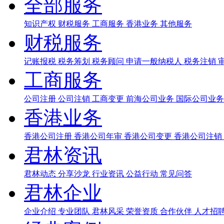
全部服务
知识产权
财税服务
工商服务
香港业务
其他服务
财税服务
记账报税
税务筹划
税务顾问
申请一般纳税人
税务注销
工商服务
公司注册
公司注销
工商变更
前海公司业务
国际公司业
香港业务
香港公司注册
香港公司年审
香港公司变更
香港公司注销
君林资讯
君林动态
分享沙龙
行业资讯
公益行动
常见问答
君林企业
企业介绍
专业团队
君林风采
荣誉资质
合作伙伴
人才招