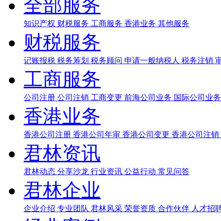
全部服务
知识产权
财税服务
工商服务
香港业务
其他服务
财税服务
记账报税
税务筹划
税务顾问
申请一般纳税人
税务注销
工商服务
公司注册
公司注销
工商变更
前海公司业务
国际公司业
香港业务
香港公司注册
香港公司年审
香港公司变更
香港公司注销
君林资讯
君林动态
分享沙龙
行业资讯
公益行动
常见问答
君林企业
企业介绍
专业团队
君林风采
荣誉资质
合作伙伴
人才招