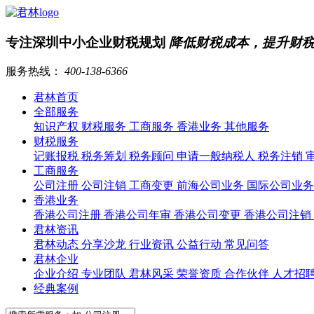
专注深圳中小企业财税规划
降低财税成本，提升财
服务热线：
400-138-6366
君林首页
全部服务
知识产权
财税服务
工商服务
香港业务
其他服务
财税服务
记账报税
税务筹划
税务顾问
申请一般纳税人
税务注销
工商服务
公司注册
公司注销
工商变更
前海公司业务
国际公司业
香港业务
香港公司注册
香港公司年审
香港公司变更
香港公司注销
君林资讯
君林动态
分享沙龙
行业资讯
公益行动
常见问答
君林企业
企业介绍
专业团队
君林风采
荣誉资质
合作伙伴
人才招
经典案例