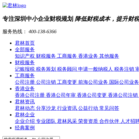
专注深圳中小企业财税规划
降低财税成本，提升财
服务热线：
400-138-6366
君林首页
全部服务
知识产权
财税服务
工商服务
香港业务
其他服务
财税服务
记账报税
税务筹划
税务顾问
申请一般纳税人
税务注销
工商服务
公司注册
公司注销
工商变更
前海公司业务
国际公司业
香港业务
香港公司注册
香港公司年审
香港公司变更
香港公司注销
君林资讯
君林动态
分享沙龙
行业资讯
公益行动
常见问答
君林企业
企业介绍
专业团队
君林风采
荣誉资质
合作伙伴
人才招
经典案例