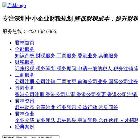
专注深圳中小企业财税规划
降低财税成本，提升财
服务热线：
400-138-6366
君林首页
全部服务
知识产权
财税服务
工商服务
香港业务
其他服务
财税服务
记账报税
税务筹划
税务顾问
申请一般纳税人
税务注销
工商服务
公司注册
公司注销
工商变更
前海公司业务
国际公司业
香港业务
香港公司注册
香港公司年审
香港公司变更
香港公司注销
君林资讯
君林动态
分享沙龙
行业资讯
公益行动
常见问答
君林企业
企业介绍
专业团队
君林风采
荣誉资质
合作伙伴
人才招
经典案例