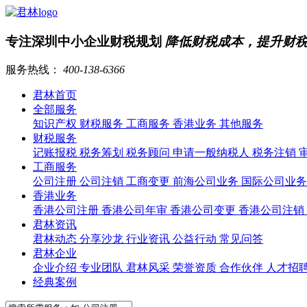
专注深圳中小企业财税规划
降低财税成本，提升财
服务热线：
400-138-6366
君林首页
全部服务
知识产权
财税服务
工商服务
香港业务
其他服务
财税服务
记账报税
税务筹划
税务顾问
申请一般纳税人
税务注销
工商服务
公司注册
公司注销
工商变更
前海公司业务
国际公司业
香港业务
香港公司注册
香港公司年审
香港公司变更
香港公司注销
君林资讯
君林动态
分享沙龙
行业资讯
公益行动
常见问答
君林企业
企业介绍
专业团队
君林风采
荣誉资质
合作伙伴
人才招
经典案例