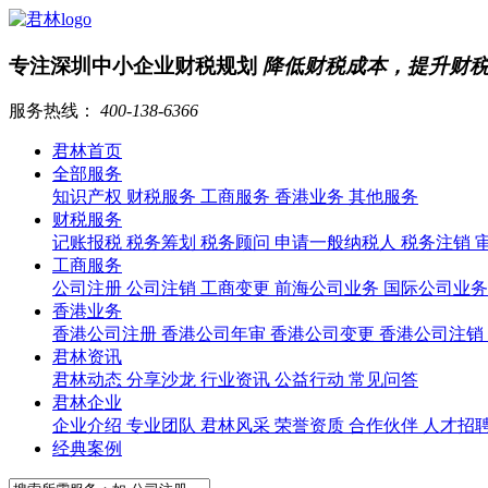
专注深圳中小企业财税规划
降低财税成本，提升财
服务热线：
400-138-6366
君林首页
全部服务
知识产权
财税服务
工商服务
香港业务
其他服务
财税服务
记账报税
税务筹划
税务顾问
申请一般纳税人
税务注销
工商服务
公司注册
公司注销
工商变更
前海公司业务
国际公司业
香港业务
香港公司注册
香港公司年审
香港公司变更
香港公司注销
君林资讯
君林动态
分享沙龙
行业资讯
公益行动
常见问答
君林企业
企业介绍
专业团队
君林风采
荣誉资质
合作伙伴
人才招
经典案例