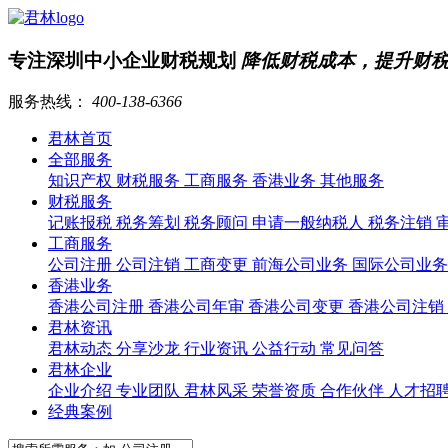
专注深圳中小企业财税规划
降低财税成本，提升财
服务热线：
400-138-6366
君林首页
全部服务
知识产权
财税服务
工商服务
香港业务
其他服务
财税服务
记账报税
税务筹划
税务顾问
申请一般纳税人
税务注销
工商服务
公司注册
公司注销
工商变更
前海公司业务
国际公司业
香港业务
香港公司注册
香港公司年审
香港公司变更
香港公司注销
君林资讯
君林动态
分享沙龙
行业资讯
公益行动
常见问答
君林企业
企业介绍
专业团队
君林风采
荣誉资质
合作伙伴
人才招
经典案例