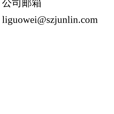
公司邮箱
liguowei@szjunlin.com