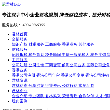
专注深圳中小企业财税规划
降低财税成本，提升财
服务热线：
400-138-6366
君林首页
全部服务
知识产权
财税服务
工商服务
香港业务
其他服务
财税服务
记账报税
税务筹划
税务顾问
申请一般纳税人
税务注销
工商服务
公司注册
公司注销
工商变更
前海公司业务
国际公司业
香港业务
香港公司注册
香港公司年审
香港公司变更
香港公司注销
君林资讯
君林动态
分享沙龙
行业资讯
公益行动
常见问答
君林企业
企业介绍
专业团队
君林风采
荣誉资质
合作伙伴
人才招
经典案例