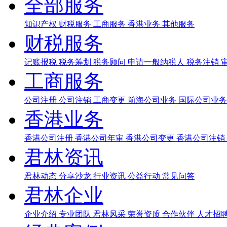
全部服务
知识产权
财税服务
工商服务
香港业务
其他服务
财税服务
记账报税
税务筹划
税务顾问
申请一般纳税人
税务注销
工商服务
公司注册
公司注销
工商变更
前海公司业务
国际公司业
香港业务
香港公司注册
香港公司年审
香港公司变更
香港公司注销
君林资讯
君林动态
分享沙龙
行业资讯
公益行动
常见问答
君林企业
企业介绍
专业团队
君林风采
荣誉资质
合作伙伴
人才招