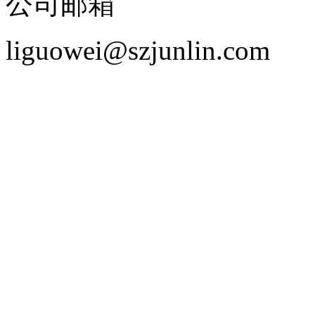
公司邮箱
liguowei@szjunlin.com