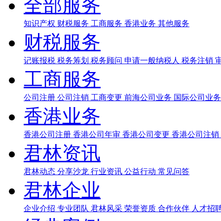
全部服务
知识产权
财税服务
工商服务
香港业务
其他服务
财税服务
记账报税
税务筹划
税务顾问
申请一般纳税人
税务注销
工商服务
公司注册
公司注销
工商变更
前海公司业务
国际公司业
香港业务
香港公司注册
香港公司年审
香港公司变更
香港公司注销
君林资讯
君林动态
分享沙龙
行业资讯
公益行动
常见问答
君林企业
企业介绍
专业团队
君林风采
荣誉资质
合作伙伴
人才招