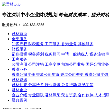
专注深圳中小企业财税规划
降低财税成本，提升财
服务热线：
400-138-6366
君林首页
全部服务
知识产权
财税服务
工商服务
香港业务
其他服务
财税服务
记账报税
税务筹划
税务顾问
申请一般纳税人
税务注销
工商服务
公司注册
公司注销
工商变更
前海公司业务
国际公司业
香港业务
香港公司注册
香港公司年审
香港公司变更
香港公司注销
君林资讯
君林动态
分享沙龙
行业资讯
公益行动
常见问答
君林企业
企业介绍
专业团队
君林风采
荣誉资质
合作伙伴
人才招
经典案例