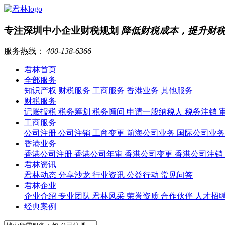
专注深圳中小企业财税规划
降低财税成本，提升财
服务热线：
400-138-6366
君林首页
全部服务
知识产权
财税服务
工商服务
香港业务
其他服务
财税服务
记账报税
税务筹划
税务顾问
申请一般纳税人
税务注销
工商服务
公司注册
公司注销
工商变更
前海公司业务
国际公司业
香港业务
香港公司注册
香港公司年审
香港公司变更
香港公司注销
君林资讯
君林动态
分享沙龙
行业资讯
公益行动
常见问答
君林企业
企业介绍
专业团队
君林风采
荣誉资质
合作伙伴
人才招
经典案例