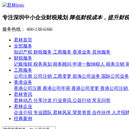
专注深圳中小企业财税规划
降低财税成本，提升财
服务热线：
400-138-6366
君林首页
全部服务
知识产权
财税服务
工商服务
香港业务
其他服务
财税服务
记账报税
税务筹划
税务顾问
申请一般纳税人
税务注销
工商服务
公司注册
公司注销
工商变更
前海公司业务
国际公司业
香港业务
香港公司注册
香港公司年审
香港公司变更
香港公司注销
君林资讯
君林动态
分享沙龙
行业资讯
公益行动
常见问答
君林企业
企业介绍
专业团队
君林风采
荣誉资质
合作伙伴
人才招
经典案例