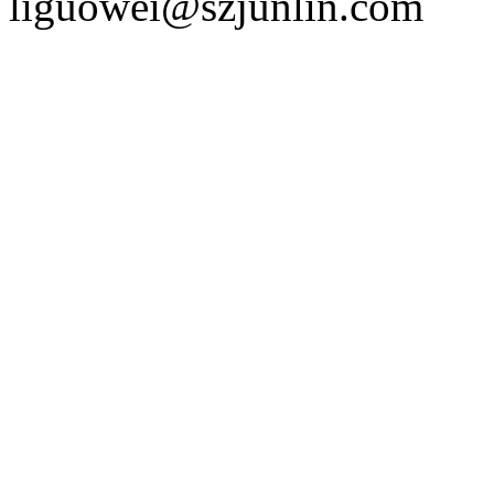
liguowei@szjunlin.com