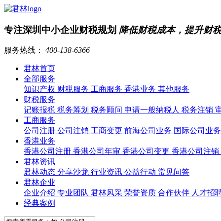
专注深圳中小企业财税规划
降低财税成本，提升财
服务热线：
400-138-6366
君林首页
全部服务
知识产权
财税服务
工商服务
香港业务
其他服务
财税服务
记账报税
税务筹划
税务顾问
申请一般纳税人
税务注销
工商服务
公司注册
公司注销
工商变更
前海公司业务
国际公司业
香港业务
香港公司注册
香港公司年审
香港公司变更
香港公司注销
君林资讯
君林动态
分享沙龙
行业资讯
公益行动
常见问答
君林企业
企业介绍
专业团队
君林风采
荣誉资质
合作伙伴
人才招
经典案例